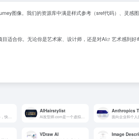
idJourney图像。我们的资源库中满是样式参考（sref代码）、灵感
项目适合你。无论你是艺术家、设计师，还是对
AI
艺术感到好
AIHairstylist
基于AI的广告生成器，快速创建成功的广告创意。
AI发型师.com是一个虚拟发型和染发助手，用户可以使用AI从一张照片中创建不同发型和发色的即时效果。
VDraw AI
Image Descr