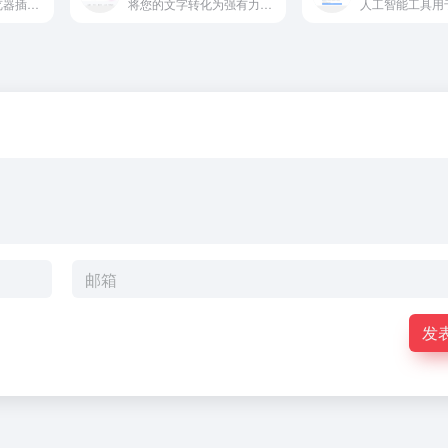
特惠达人是一个浏览器插件，帮助用户找到实惠的替代品、优惠券代码和返现优惠。
将您的文字转化为强有力的视觉效果，使用 VDraw！无需设计技能——只需分享您的想法，让视觉效果为您发声！
发