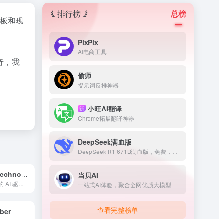
排行榜
总榜
图板和现
PixPix
AI电商工具
奇，我
偷师
提示词反推神器
小旺AI翻译
新
Chrome拓展翻译神器
DeepSeek满血版
DeepSeek R1 671B满血版，免费，不卡顿
Anthropics Technology Ltd
当贝AI
面向企业和个人的 AI 驱动图像编辑软件和解决方案。
一站式AI体验，聚合全网优质大模型
查看完整榜单
iber