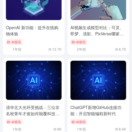
OpenAI 新功能：提升在线购
AI视频生成模型对比：可灵、
物体验
即梦、清影、PixVerse哪家更
强？
AI资讯
AI资讯
1年前
12.7K
2年前
8.7K
清华北大光环受挑战：三位非
ChatGPT新增GitHub连接功
名校青年才俊如何颠覆科技创
能：开启智能编程新时代
新格局
AI资讯
AI资讯
1年前
9K
1年前
8.4K