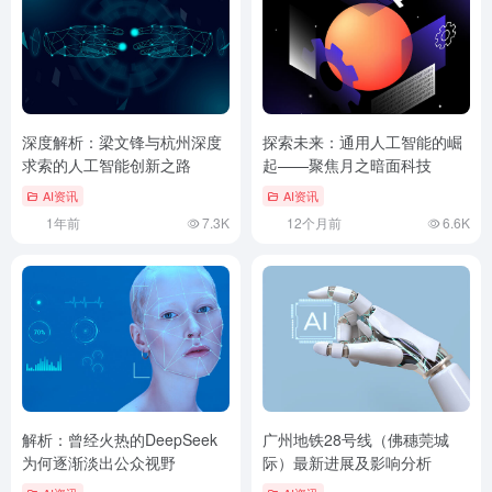
深度解析：梁文锋与杭州深度
探索未来：通用人工智能的崛
求索的人工智能创新之路
起——聚焦月之暗面科技
AI资讯
AI资讯
1年前
7.3K
12个月前
6.6K
解析：曾经火热的DeepSeek
广州地铁28号线（佛穗莞城
为何逐渐淡出公众视野
际）最新进展及影响分析