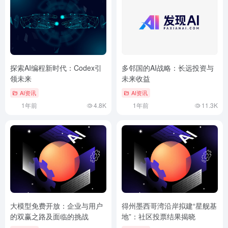
探索AI编程新时代：Codex引
多邻国的AI战略：长远投资与
领未来
未来收益
AI资讯
AI资讯
1年前
4.8K
1年前
11.3K
大模型免费开放：企业与用户
得州墨西哥湾沿岸拟建“星舰基
的双赢之路及面临的挑战
地”：社区投票结果揭晓