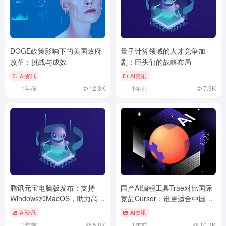
DOGE政策影响下的美国政府
量子计算领域的人才竞争加
改革：挑战与成效
剧：巨头们的战略布局
AI资讯
AI资讯
1年前
12.3K
1年前
7.9K
腾讯元宝电脑版发布：支持
国产AI编程工具Trae对比国际
Windows和MacOS，助力高效
竞品Cursor：谁更适合中国开
工作与学习
发者？
AI资讯
AI资讯
1年前
5.8K
1年前
10.3K