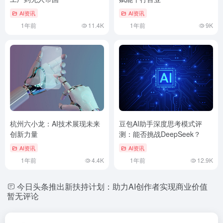
AI资讯
AI资讯
1年前
11.4K
1年前
9K
杭州六小龙：AI技术展现未来
豆包AI助手深度思考模式评
创新力量
测：能否挑战DeepSeek？
AI资讯
AI资讯
1年前
4.4K
1年前
12.9K
今日头条推出新扶持计划：助力AI创作者实现商业价值
暂无评论