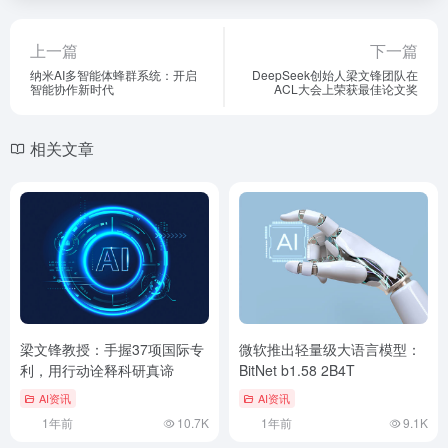
上一篇
下一篇
纳米AI多智能体蜂群系统：开启
DeepSeek创始人梁文锋团队在
智能协作新时代
ACL大会上荣获最佳论文奖
相关文章
梁文锋教授：手握37项国际专
微软推出轻量级大语言模型：
利，用行动诠释科研真谛
BitNet b1.58 2B4T
AI资讯
AI资讯
1年前
10.7K
1年前
9.1K