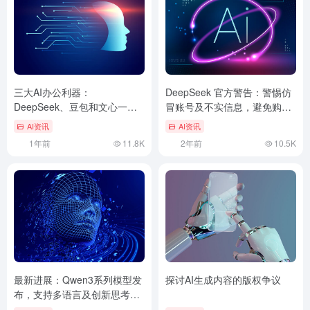
三大AI办公利器：
DeepSeek 官方警告：警惕仿
DeepSeek、豆包和文心一言
冒账号及不实信息，避免购买
的深度剖析
无效教程
AI资讯
AI资讯
1年前
11.8K
2年前
10.5K
最新进展：Qwen3系列模型发
探讨AI生成内容的版权争议
布，支持多语言及创新思考模
式