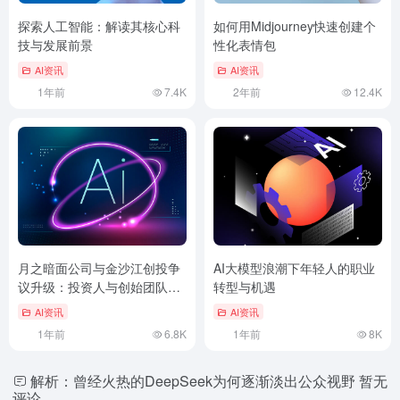
探索人工智能：解读其核心科
如何用Midjourney快速创建个
技与发展前景
性化表情包
AI资讯
AI资讯
1年前
7.4K
2年前
12.4K
月之暗面公司与金沙江创投争
AI大模型浪潮下年轻人的职业
议升级：投资人与创始团队间
转型与机遇
的矛盾
AI资讯
AI资讯
1年前
6.8K
1年前
8K
解析：曾经火热的DeepSeek为何逐渐淡出公众视野
暂无
评论