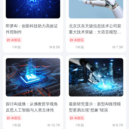
即梦AI：创新科技助力高效证
北京沃东天骏信息技术公司获
件照制作
重大技术突破：大语言模型方
法及设备专利
AI资讯
AI资讯
1年前
8.5K
1年前
7.3K
探讨AI成佛：从佛教哲学视角
最新研究显示：新型AI推理模
反思人工智能与人类主体性
型更易出现“想象”错误
AI资讯
AI资讯
1年前
10.7K
1年前
9.7K