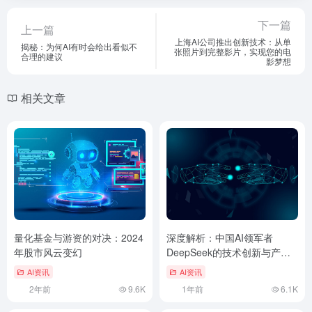
下一篇
上一篇
上海AI公司推出创新技术：从单
揭秘：为何AI有时会给出看似不
张照片到完整影片，实现您的电
合理的建议
影梦想
相关文章
量化基金与游资的对决：2024
深度解析：中国AI领军者
年股市风云变幻
DeepSeek的技术创新与产业
应用
AI资讯
AI资讯
2年前
9.6K
1年前
6.1K