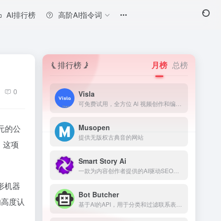
AI排行榜
高阶AI指令词
排行榜
月榜
总榜
0
Visla
可免费试用，全方位 Al 视频创作和编辑平台
Musopen
元的公
提供无版权古典音的网站
）。这项
Smart Story Ai
一款为内容创作者提供的AI驱动SEO工具，用于预测和改善内容表现。
形机器
Bot Butcher
的高度认
基于AI的API，用于分类和过滤联系表单垃圾信息。