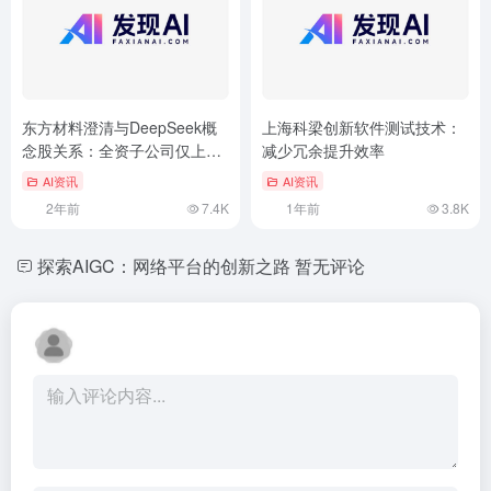
东方材料澄清与DeepSeek概
上海科梁创新软件测试技术：
念股关系：全资子公司仅上架
减少冗余提升效率
相关模型
AI资讯
AI资讯
2年前
7.4K
1年前
3.8K
探索AIGC：网络平台的创新之路
暂无评论