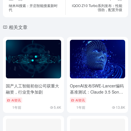
纳米AI搜索：开启智能搜索新时
iQOO Z10 Turbo系列发布：性能
代
强劲，配置升级
相关文章
国产人工智能初创公司获重大
OpenAI发布SWE-Lancer编码
融资，行业竞争加剧
基准测试：Claude 3.5 Sonnet
力压GPT-4赢得最高报酬
AI资讯
AI资讯
1年前
5.4K
1年前
13.8K