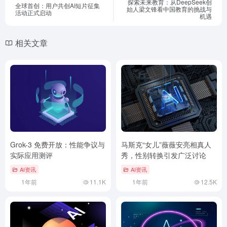
探索未来教育：从DeepSeek创
全球首创：用户共创AI短片征集
始人梁文锋看中国教育的挑战与
活动正式启动
机遇
相关文章
Grok-3 免费开放：性能争议与
马斯克“女儿”薇薇安亮相真人
实际应用测评
秀，性别转换引发广泛讨论
AI资讯
AI资讯
1年前
11.1K
1年前
12.5K