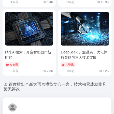
1年前
6.4K
2年前
10.9K
纳米AI搜索：开启智能创作新
DeepSeek 开源进展：优化并
时代
行策略的三大技术突破
AI资讯
AI资讯
2年前
7.8K
1年前
7.2K
百度推出全新大语言模型文心一言：技术积累成就非凡
暂无评论