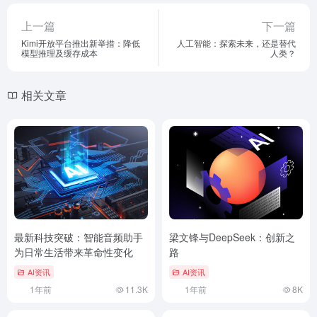
上一篇
下一篇
Kimi开放平台推出新举措：降低
人工智能：探索未来，还是替代
模型推理及缓存成本
人类？
相关文章
最新科技突破：智能音频助手
梁文锋与DeepSeek：创新之
为日常生活带来革命性变化
路
AI资讯
AI资讯
1年前
11.3K
1年前
8K