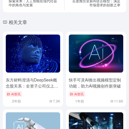
探索未来：人工智能在现代社会
百度推出全新AI语言模型：满足
中的角色与发展
市场需求的创新之举
相关文章
东方材料澄清与DeepSeek概
快手可灵AI推出视频模型定制
念股关系：全资子公司仅上架
功能，助力AI视频创作新突破
相关模型
AI资讯
AI资讯
2年前
7.3K
1年前
11.6K